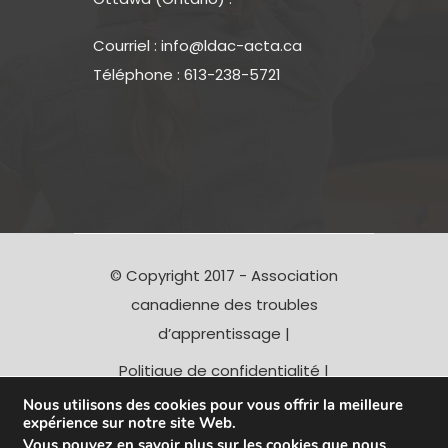
Courriel :
info@ldac-acta.ca
Téléphone : 613-238-5721
© Copyright 2017 - Association
canadienne des troubles
d’apprentissage |
Politique de confidentialité
|
Avertissement
- Charitable
Nous utilisons des cookies pour vous offrir la meilleure
expérience sur notre site Web.
Registration # 1190 10312 RR0001
Vous pouvez en savoir plus sur les cookies que nous