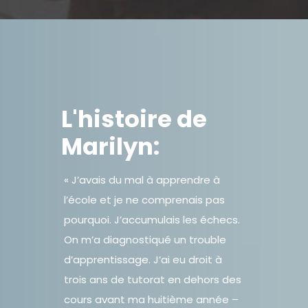
L'histoire de
Marilyn:
« J’avais du mal à apprendre à
l’école et je ne comprenais pas
pourquoi. J’accumulais les échecs.
On m’a diagnostiqué un trouble
d’apprentissage. J’ai eu droit à
trois ans de tutorat en dehors des
cours avant ma huitième année –