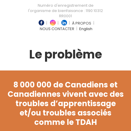
Numéro d'enregistrement de
l'organisme de bienfaisance : 1190 10312
RR0001
À PROPOS
NOUS CONTACTER
English
Le problème
8 000 000 de Canadiens et
Canadiennes vivent avec des
troubles d’apprentissage
et/ou troubles associés
comme le TDAH